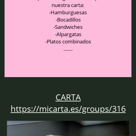
nuestra​ carta:
-Hambu​rguesas
-Boc​adillos
-San​dwiches
-Alp​argatas
-Platos com​bina​do​s
…….
-
CARTA
https://
micarta
.es/groups/316